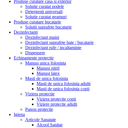
Produse curatare casa si exterior
Solutie curatat podele
Detergenti universali
Solutie curatat geamuri
Produse curatare bucatarie
Solutii suprafete bucatarie
Dezinfectanti
Dezinfectant maini
Dezinfectant suprafete baie / bucatarie
Dezinfectant rufe / incaltaminte
Dispensere
Echipamente protectie
Manusi unica folosinta
Manusi nitril
Manusi latex
Masti de unica folosinta
Masti de unica folosinta adulti
Masti de unica folosinta copii
Viziera protectie
Viziera protectie copii
Viziere protectie adulti
Panou protectie
Igiena
Articole Sanatate
Alcool Sanitar