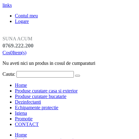
links
Contul meu
Logare
SUNA ACUM
0769.222.200
Cos
0
Item(s)
Nu aveti nici un produs in cosul de cumparaturi
Cauta:
Home
Produse curatare casa si exterior
Produse curatare bucatarie
Dezinfectanti
Echipamente protectie
Igiena
Promotie
CONTACT
Home